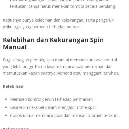
tentukan, tanpa harus menekan tombol secara berulang.
Keduanya punya kelebihan dan kekurangan, serta pengaruh
psikologis yang berbeda terhadap pemain.
Kelebihan dan Kekurangan Spin
Manual
Bagi sebagian pemain, spin manual memberikan rasa kontrol
yang lebih tinggi. Kamu bisa membaca pola permainan dan
memutuskan kapan saatnya berhenti atau mengganti taruhan.
Kelebihan:
Memberi kontrol penuh terhadap permainan.
Bisa lebih fleksibel dalam mengatur ritme spin.
Cocok untuk membaca pola dan mencari momen tertentu.