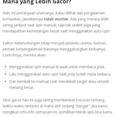
Mana yang Lebih Gacor?
Nah, ini pertanyaan utamanya. Kalau dilihat dari pengalaman
komunitas, jawabannya
tidak mutlak
. Ada yang merasa lebih
sering jackpot saat spin manual, tapi tak sedikit juga yang
mendapatkan kemenangan besar saat menggunakan auto-spin.
Faktor keberuntungan tetap menjadi penentu utama. Namun,
pemain berpengalaman biasanya menggabungkan keduanya.
Contohnya, mereka akan:
Menggunakan spin manual di awal untuk membaca pola,
Lalu menggunakan auto-spin saat pola sudah mulai terbaca,
Dan kembali ke manual saat mendekati target atau setelah
menang besar.
Situs gacor hari ini juga sering memberikan bocoran tentang
waktu-waktu tertentu di mana slot sedang “hangat”. Jika kamu
mengikuti info-info semacam ini, pemilihan teknik spin bisa kamu