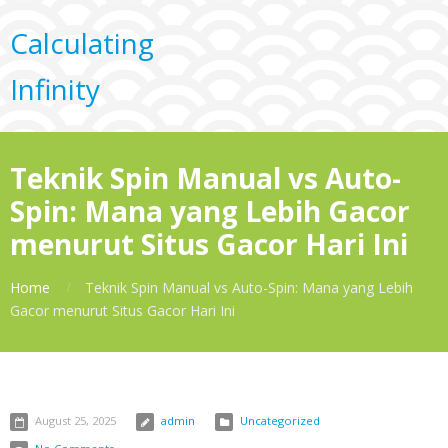
Calculating
Infinity
Teknik Spin Manual vs Auto-
Spin: Mana yang Lebih Gacor
menurut Situs Gacor Hari Ini
Home
Teknik Spin Manual vs Auto-Spin: Mana yang Lebih
Gacor menurut Situs Gacor Hari Ini
August 25, 2025
admin
Uncategorized