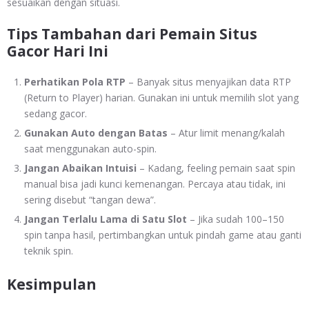
sesuaikan dengan situasi.
Tips Tambahan dari Pemain Situs
Gacor Hari Ini
Perhatikan Pola RTP
– Banyak situs menyajikan data RTP
(Return to Player) harian. Gunakan ini untuk memilih slot yang
sedang gacor.
Gunakan Auto dengan Batas
– Atur limit menang/kalah
saat menggunakan auto-spin.
Jangan Abaikan Intuisi
– Kadang, feeling pemain saat spin
manual bisa jadi kunci kemenangan. Percaya atau tidak, ini
sering disebut “tangan dewa”.
Jangan Terlalu Lama di Satu Slot
– Jika sudah 100–150
spin tanpa hasil, pertimbangkan untuk pindah game atau ganti
teknik spin.
Kesimpulan