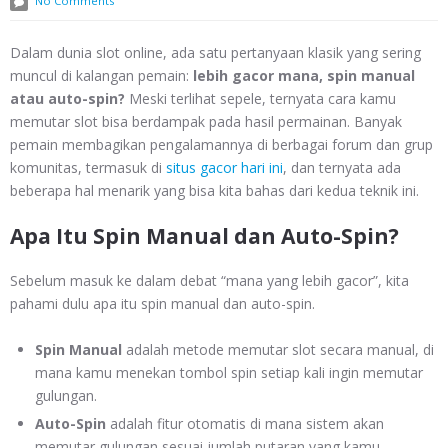
No Comments
Dalam dunia slot online, ada satu pertanyaan klasik yang sering
muncul di kalangan pemain:
lebih gacor mana, spin manual
atau auto-spin?
Meski terlihat sepele, ternyata cara kamu
memutar slot bisa berdampak pada hasil permainan. Banyak
pemain membagikan pengalamannya di berbagai forum dan grup
komunitas, termasuk di
situs gacor hari ini
, dan ternyata ada
beberapa hal menarik yang bisa kita bahas dari kedua teknik ini.
Apa Itu Spin Manual dan Auto-Spin?
Sebelum masuk ke dalam debat “mana yang lebih gacor”, kita
pahami dulu apa itu spin manual dan auto-spin.
Spin Manual
adalah metode memutar slot secara manual, di
mana kamu menekan tombol spin setiap kali ingin memutar
gulungan.
Auto-Spin
adalah fitur otomatis di mana sistem akan
memutar gulungan sesuai jumlah putaran yang kamu