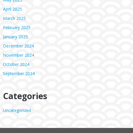
April 2025
March 2025
February 2025
January 2025
December 2024
November 2024
October 2024
September 2024
Categories
Uncategorized