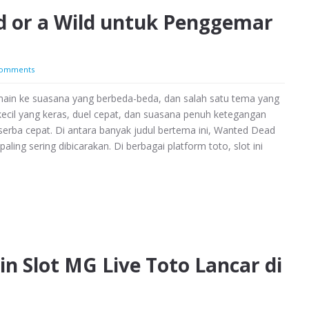
d or a Wild untuk Penggemar
omments
main ke suasana yang berbeda-beda, dan salah satu tema yang
 kecil yang keras, duel cepat, dan suasana penuh ketegangan
erba cepat. Di antara banyak judul bertema ini, Wanted Dead
ling sering dibicarakan. Di berbagai platform toto, slot ini
 Slot MG Live Toto Lancar di