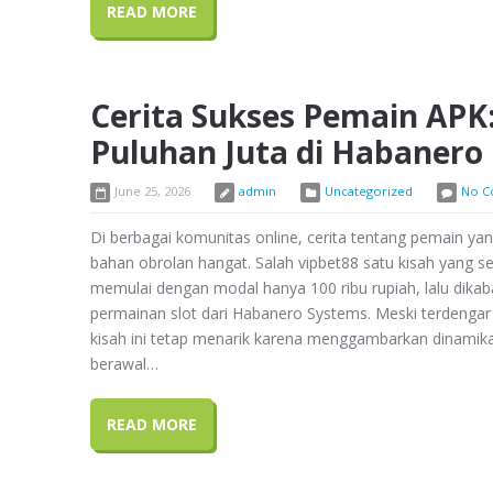
READ MORE
Cerita Sukses Pemain APK
Puluhan Juta di Habanero
June 25, 2026
admin
Uncategorized
No C
Di berbagai komunitas online, cerita tentang pemain y
bahan obrolan hangat. Salah vipbet88 satu kisah yang 
memulai dengan modal hanya 100 ribu rupiah, lalu dika
permainan slot dari Habanero Systems. Meski terdengar s
kisah ini tetap menarik karena menggambarkan dinamika
berawal…
READ MORE