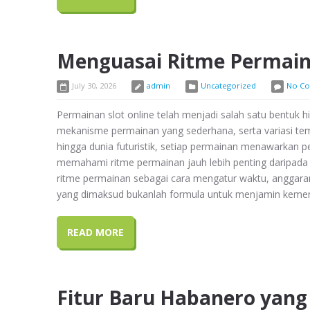
Menguasai Ritme Permaina
July 30, 2026
admin
Uncategorized
No C
Permainan slot online telah menjadi salah satu bentuk h
mekanisme permainan yang sederhana, serta variasi tem
hingga dunia futuristik, setiap permainan menawarkan 
memahami ritme permainan jauh lebih penting daripada
ritme permainan sebagai cara mengatur waktu, anggara
yang dimaksud bukanlah formula untuk menjamin kem
READ MORE
Fitur Baru Habanero yang 