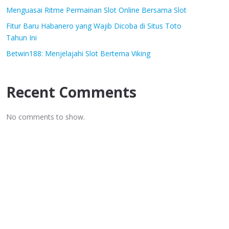
Menguasai Ritme Permainan Slot Online Bersama Slot
Fitur Baru Habanero yang Wajib Dicoba di Situs Toto
Tahun Ini
Betwin188: Menjelajahi Slot Bertema Viking
Recent Comments
No comments to show.