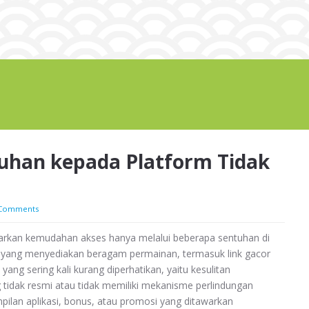
uhan kepada Platform Tidak
Comments
awarkan kemudahan akses hanya melalui beberapa sentuhan di
ine yang menyediakan beragam permainan, termasuk link gacor
yang sering kali kurang diperhatikan, yaitu kesulitan
tidak resmi atau tidak memiliki mekanisme perlindungan
pilan aplikasi, bonus, atau promosi yang ditawarkan