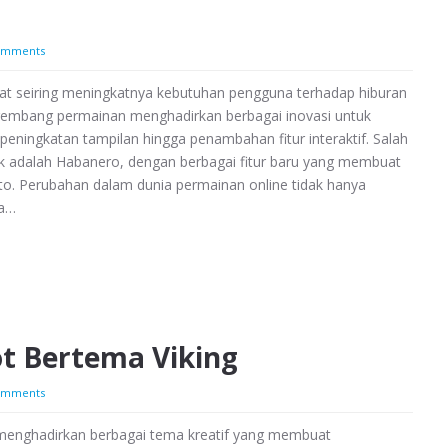
omments
at seiring meningkatnya kebutuhan pengguna terhadap hiburan
pengembang permainan menghadirkan berbagai inovasi untuk
eningkatan tampilan hingga penambahan fitur interaktif. Salah
 adalah Habanero, dengan berbagai fitur baru yang membuat
to. Perubahan dalam dunia permainan online tidak hanya
na…
ot Bertema Viking
omments
 menghadirkan berbagai tema kreatif yang membuat