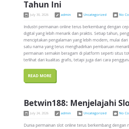
Tahun Ini
July 30, 2026
admin
Uncategorized
No C
Industri permainan online terus berkembang dengan cep
digital yang lebih menarik dan praktis. Setiap tahun, 
menciptakan pengalaman yang lebih modern, mulai dari p
satu nama yang terus menghadirkan pembaruan menarik
permainan semakin beragam di platform seperti situs to
terlihat dari kualitas grafis, tetapi juga dari cara penggu
READ MORE
Betwin188: Menjelajahi Sl
July 24, 2026
admin
Uncategorized
No C
Dunia permainan slot online terus berkembang dengan