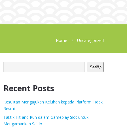
Home
Uncategorized
Search
Recent Posts
Kesulitan Mengajukan Keluhan kepada Platform Tidak
Resmi
Taktik Hit and Run dalam Gameplay Slot untuk
Mengamankan Saldo