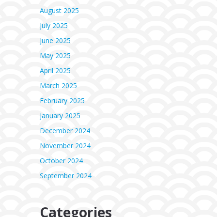
August 2025
July 2025
June 2025
May 2025
April 2025
March 2025
February 2025
January 2025
December 2024
November 2024
October 2024
September 2024
Categories