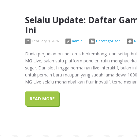
Selalu Update: Daftar Gam
Ini
February 8, 2026
admin
Uncategorized
N
Dunia perjudian online terus berkembang, dan setiap bu
MG Live, salah satu platform populer, rutin menghadirk
segar. Dari slot hingga permainan live interaktif, bulan
untuk pemain baru maupun yang sudah lama dewa 1000. 
MG Live selalu menambahkan fitur inovatif, tema menar
READ MORE