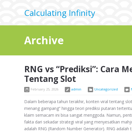
Calculating Infinity
Archive
RNG vs “Prediksi”: Cara Me
Tentang Slot
February 25, 2026
admin
Uncategorized
Dalam beberapa tahun terakhir, konten viral tentang slot 
menang gampang” hingga teori prediksi putaran tertent
klaim semacam ini bisa sangat menggoda. Namun, pe
fakta dari sekadar strategi viral yang menyesatkan mah
adalah RNG (Random Number Generator). RNG adalah tek