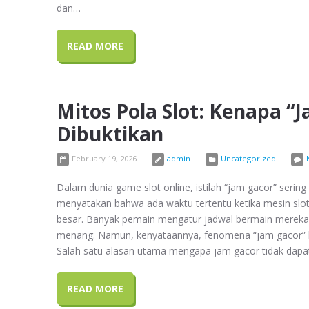
dan…
READ MORE
Mitos Pola Slot: Kenapa “
Dibuktikan
February 19, 2026
admin
Uncategorized
Dalam dunia game slot online, istilah “jam gacor” serin
menyatakan bahwa ada waktu tertentu ketika mesin slo
besar. Banyak pemain mengatur jadwal bermain mereka 
menang. Namun, kenyataannya, fenomena “jam gacor” hany
Salah satu alasan utama mengapa jam gacor tidak dapat di
READ MORE