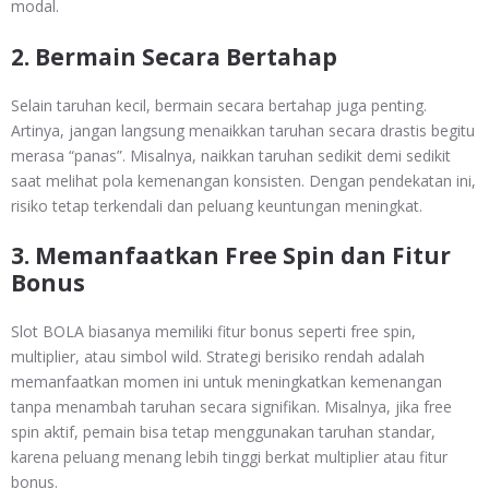
modal.
2. Bermain Secara Bertahap
Selain taruhan kecil, bermain secara bertahap juga penting.
Artinya, jangan langsung menaikkan taruhan secara drastis begitu
merasa “panas”. Misalnya, naikkan taruhan sedikit demi sedikit
saat melihat pola kemenangan konsisten. Dengan pendekatan ini,
risiko tetap terkendali dan peluang keuntungan meningkat.
3. Memanfaatkan Free Spin dan Fitur
Bonus
Slot BOLA biasanya memiliki fitur bonus seperti free spin,
multiplier, atau simbol wild. Strategi berisiko rendah adalah
memanfaatkan momen ini untuk meningkatkan kemenangan
tanpa menambah taruhan secara signifikan. Misalnya, jika free
spin aktif, pemain bisa tetap menggunakan taruhan standar,
karena peluang menang lebih tinggi berkat multiplier atau fitur
bonus.