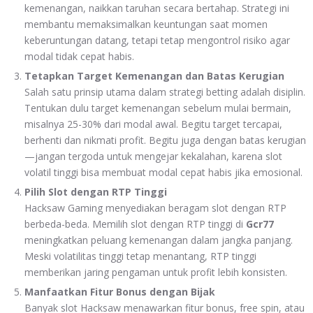
kemenangan, naikkan taruhan secara bertahap. Strategi ini
membantu memaksimalkan keuntungan saat momen
keberuntungan datang, tetapi tetap mengontrol risiko agar
modal tidak cepat habis.
Tetapkan Target Kemenangan dan Batas Kerugian
Salah satu prinsip utama dalam strategi betting adalah disiplin.
Tentukan dulu target kemenangan sebelum mulai bermain,
misalnya 25-30% dari modal awal. Begitu target tercapai,
berhenti dan nikmati profit. Begitu juga dengan batas kerugian
—jangan tergoda untuk mengejar kekalahan, karena slot
volatil tinggi bisa membuat modal cepat habis jika emosional.
Pilih Slot dengan RTP Tinggi
Hacksaw Gaming menyediakan beragam slot dengan RTP
berbeda-beda. Memilih slot dengan RTP tinggi di
Gcr77
meningkatkan peluang kemenangan dalam jangka panjang.
Meski volatilitas tinggi tetap menantang, RTP tinggi
memberikan jaring pengaman untuk profit lebih konsisten.
Manfaatkan Fitur Bonus dengan Bijak
Banyak slot Hacksaw menawarkan fitur bonus, free spin, atau