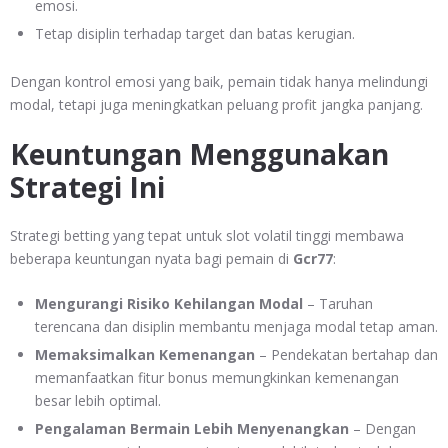
emosi.
Tetap disiplin terhadap target dan batas kerugian.
Dengan kontrol emosi yang baik, pemain tidak hanya melindungi
modal, tetapi juga meningkatkan peluang profit jangka panjang.
Keuntungan Menggunakan
Strategi Ini
Strategi betting yang tepat untuk slot volatil tinggi membawa
beberapa keuntungan nyata bagi pemain di
Gcr77
:
Mengurangi Risiko Kehilangan Modal
– Taruhan
terencana dan disiplin membantu menjaga modal tetap aman.
Memaksimalkan Kemenangan
– Pendekatan bertahap dan
memanfaatkan fitur bonus memungkinkan kemenangan
besar lebih optimal.
Pengalaman Bermain Lebih Menyenangkan
– Dengan