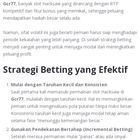
Gcr77
, banyak slot Hacksaw yang dirancang dengan RTP
kompetitif dan fitur bonus yang memikat, sehingga peluang
mendapatkan hadiah besar selalu ada.
Namun, sifat volatil ini juga berarti pemain harus siap menghadapi
periode kekalahan yang lebih panjang. Di sinilah strategi betting
menjadi sangat penting untuk menjaga modal dan meningkatkan
peluang profit.
Strategi Betting yang Efektif
Mulai dengan Taruhan Kecil dan Konsisten
Saat pertama kali memasuki permainan slot Hacksaw di
Gcr77
, mulailah dengan taruhan kecil. Hal ini memungkinkan
pemain untuk mengevaluasi pola putaran tanpa risiko besar.
Konsistensi taruhan kecil juga menjaga modal tetap aman
selama fase “menunggu kemenangan besar.”
Gunakan Pendekatan Bertahap (Incremental Betting)
Setelah merasa permainan mulai “panas” atau ada sinyal