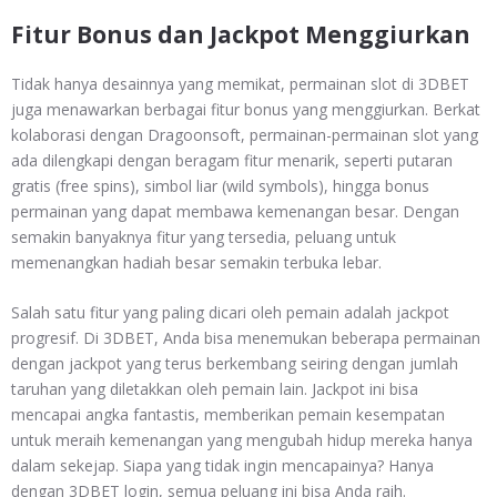
Fitur Bonus dan Jackpot Menggiurkan
Tidak hanya desainnya yang memikat, permainan slot di 3DBET
juga menawarkan berbagai fitur bonus yang menggiurkan. Berkat
kolaborasi dengan Dragoonsoft, permainan-permainan slot yang
ada dilengkapi dengan beragam fitur menarik, seperti putaran
gratis (free spins), simbol liar (wild symbols), hingga bonus
permainan yang dapat membawa kemenangan besar. Dengan
semakin banyaknya fitur yang tersedia, peluang untuk
memenangkan hadiah besar semakin terbuka lebar.
Salah satu fitur yang paling dicari oleh pemain adalah jackpot
progresif. Di 3DBET, Anda bisa menemukan beberapa permainan
dengan jackpot yang terus berkembang seiring dengan jumlah
taruhan yang diletakkan oleh pemain lain. Jackpot ini bisa
mencapai angka fantastis, memberikan pemain kesempatan
untuk meraih kemenangan yang mengubah hidup mereka hanya
dalam sekejap. Siapa yang tidak ingin mencapainya? Hanya
dengan 3DBET login, semua peluang ini bisa Anda raih.