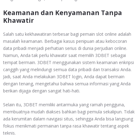
Keamanan dan Kenyamanan Tanpa
Khawatir
Salah satu kekhawatiran terbesar bagi pemain slot online adalah
masalah keamanan. Berbagai kasus penipuan atau kebocoran
data pribadi menjadi perhatian serius di dunia perjudian online.
Namun, Anda tak perlu khawatir saat memilih 3DBET sebagai
tempat bermain. 3DBET menggunakan sistem keamanan enkripsi
canggih yang melindungi semua data pribadi dan transaksi Anda.
Jadi, saat Anda melakukan 3DBET login, Anda dapat bermain
dengan tenang, mengetahui bahwa semua informasi yang Anda
berikan dijaga dengan sangat hati-hati.
Selain itu, 3DBET memiliki antarmuka yang ramah pengguna,
membuatnya mudah diakses bahkan bagi pemula sekalipun. Tidak
ada kerumitan dalam navigasi situs, sehingga Anda bisa langsung
fokus menikmati permainan tanpa rasa khawatir tentang aspek
teknis.