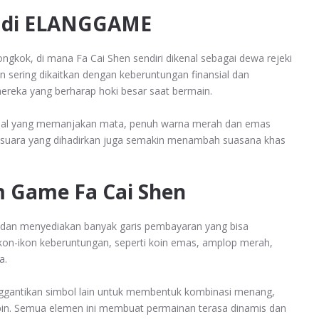
n di ELANGGAME
iongkok, di mana Fa Cai Shen sendiri dikenal sebagai dewa rejeki
 sering dikaitkan dengan keberuntungan finansial dan
i mereka yang berharap hoki besar saat bermain.
visual yang memanjakan mata, penuh warna merah dan emas
suara yang dihadirkan juga semakin menambah suasana khas
m Game Fa Cai Shen
s dan menyediakan banyak garis pembayaran yang bisa
kon-ikon keberuntungan, seperti koin emas, amplop merah,
a.
enggantikan simbol lain untuk membentuk kombinasi menang,
 spin. Semua elemen ini membuat permainan terasa dinamis dan