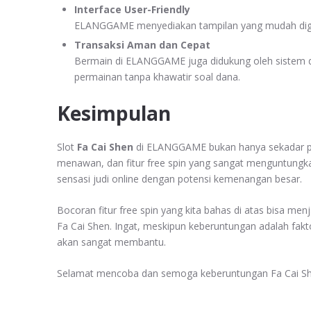
Interface User-Friendly
ELANGGAME menyediakan tampilan yang mudah digu
Transaksi Aman dan Cepat
Bermain di ELANGGAME juga didukung oleh sistem de
permainan tanpa khawatir soal dana.
Kesimpulan
Slot
Fa Cai Shen
di ELANGGAME bukan hanya sekadar pe
menawan, dan fitur free spin yang sangat menguntungka
sensasi judi online dengan potensi kemenangan besar.
Bocoran fitur free spin yang kita bahas di atas bisa m
Fa Cai Shen. Ingat, meskipun keberuntungan adalah fak
akan sangat membantu.
Selamat mencoba dan semoga keberuntungan Fa Cai S