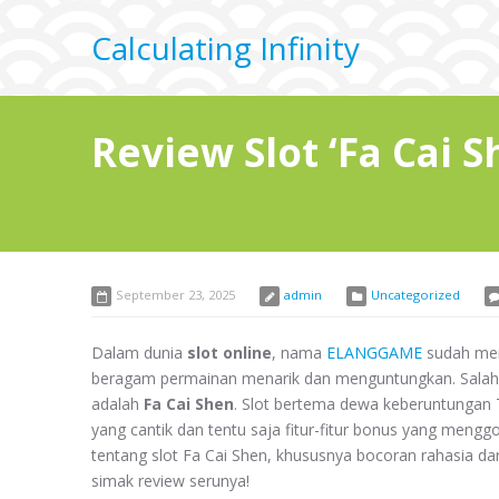
Calculating Infinity
Review Slot ‘Fa Cai 
September 23, 2025
admin
Uncategorized
Dalam dunia
slot online
, nama
ELANGGAME
sudah men
beragam permainan menarik dan menguntungkan. Salah s
adalah
Fa Cai Shen
. Slot bertema dewa keberuntungan
yang cantik dan tentu saja fitur-fitur bonus yang menggo
tentang slot Fa Cai Shen, khususnya bocoran rahasia dar
simak review serunya!