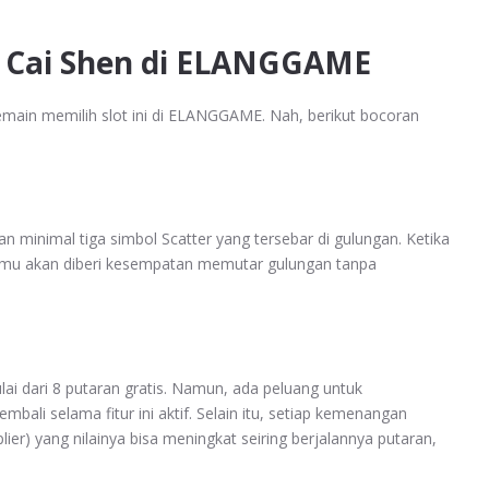
Fa Cai Shen di ELANGGAME
pemain memilih slot ini di ELANGGAME. Nah, berikut bocoran
minimal tiga simbol Scatter yang tersebar di gulungan. Ketika
an kamu akan diberi kesempatan memutar gulungan tanpa
ulai dari 8 putaran gratis. Namun, ada peluang untuk
bali selama fitur ini aktif. Selain itu, setiap kemenangan
ier) yang nilainya bisa meningkat seiring berjalannya putaran,