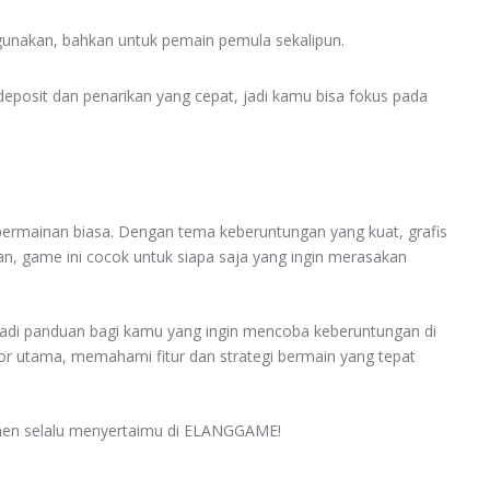
nakan, bahkan untuk pemain pemula sekalipun.
posit dan penarikan yang cepat, jadi kamu bisa fokus pada
rmainan biasa. Dengan tema keberuntungan yang kuat, grafis
n, game ini cocok untuk siapa saja yang ingin merasakan
enjadi panduan bagi kamu yang ingin mencoba keberuntungan di
tor utama, memahami fitur dan strategi bermain yang tepat
hen selalu menyertaimu di ELANGGAME!