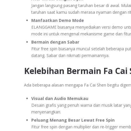
Jangan langsung pasang taruhan besar di awal. Mulail
taruhan saat kamu sudah merasa nyaman dengan ri
Manfaatkan Demo Mode
ELANGGAME biasanya menyediakan versi demo untuk
mode ini untuk mengenal mekanisme game dan fitur f
Bermain dengan Sabar
Fitur free spin biasanya muncul setelah beberapa p
datang. Sabar dan nikmati permainannya.
Kelebihan Bermain Fa Ca
Ada beberapa alasan mengapa Fa Cai Shen begitu digem
Visual dan Audio Memukau
Desain grafis yang penuh warna dan musik latar ya
menyenangkan.
Peluang Menang Besar Lewat Free Spin
Fitur free spin dengan multiplier dan re-trigger mem