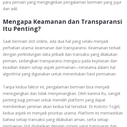
para pemain yang menginginkan pengalaman bermain yang jujur
dan adil.
Mengapa Keamanan dan Transparansi
Itu Penting?
Saat bermain slot online, ada dua hal yang selalu menjadi
perhatian utama: keamanan dan transparansi. Keamanan terkait
dengan perlindungan data pribadi dan transaksi yang dilakukan
pemain, sedangkan transparansi mengacu pada kejelasan dan
keadilan dalam setiap aspek permainan—terutama dalam hal
algoritma yang digunakan untuk menentukan hasil permainan.
Tanpa kedua faktor ini, pengalaman bermain bisa menjadi
menegangkan dan tidak menyenangkan. Oleh karena itu, sangat
penting bagi pemain untuk memilih platform yang dapat
memberikan jaminan akan kedua hal tersebut. Di Koitoto Togel,
kedua aspek ini menjadi prioritas utama. Platform ini memastikan
bahwa setiap transaksi yang dilakukan aman, serta setiap
permainan slot dijalankan dengan sistem yang transparan dan