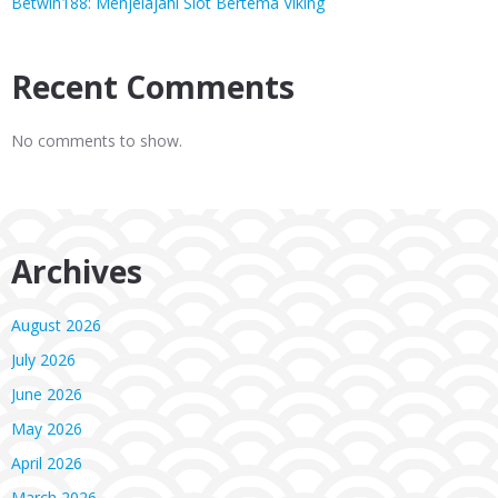
Betwin188: Menjelajahi Slot Bertema Viking
Recent Comments
No comments to show.
Archives
August 2026
July 2026
June 2026
May 2026
April 2026
March 2026