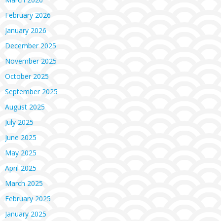
February 2026
January 2026
December 2025
November 2025
October 2025
September 2025
August 2025
July 2025
June 2025
May 2025
April 2025
March 2025
February 2025
January 2025