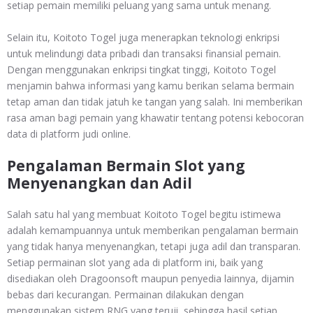
setiap pemain memiliki peluang yang sama untuk menang.
Selain itu, Koitoto Togel juga menerapkan teknologi enkripsi
untuk melindungi data pribadi dan transaksi finansial pemain.
Dengan menggunakan enkripsi tingkat tinggi, Koitoto Togel
menjamin bahwa informasi yang kamu berikan selama bermain
tetap aman dan tidak jatuh ke tangan yang salah. Ini memberikan
rasa aman bagi pemain yang khawatir tentang potensi kebocoran
data di platform judi online.
Pengalaman Bermain Slot yang
Menyenangkan dan Adil
Salah satu hal yang membuat Koitoto Togel begitu istimewa
adalah kemampuannya untuk memberikan pengalaman bermain
yang tidak hanya menyenangkan, tetapi juga adil dan transparan.
Setiap permainan slot yang ada di platform ini, baik yang
disediakan oleh Dragoonsoft maupun penyedia lainnya, dijamin
bebas dari kecurangan. Permainan dilakukan dengan
menggunakan sistem RNG yang teruji, sehingga hasil setiap