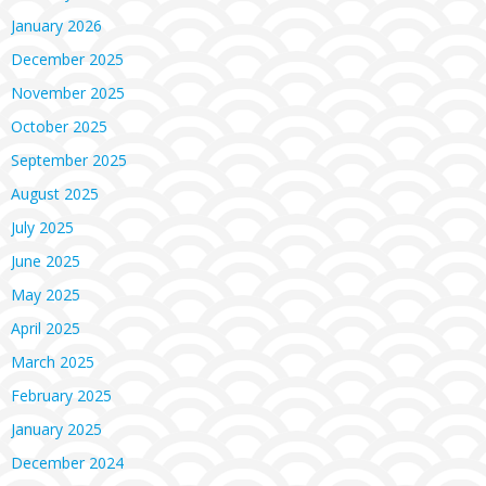
January 2026
December 2025
November 2025
October 2025
September 2025
August 2025
July 2025
June 2025
May 2025
April 2025
March 2025
February 2025
January 2025
December 2024