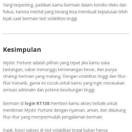
Yang terpenting, pastikan kamu bermain dalam kondisi rileks dan
fokus, karena mental yang tenang bisa membuat keputusan lebih
bijak saat bermain slot volatilitas tinggi.
Kesimpulan
Mystic Fortune adalah pilihan yang tepat jika kamu suka
tantangan, sabar menunggu kemenangan besar, dan punya
strategi bermain yang matang. Dengan volatilitas tinggi dan fitur-
fitur menarik, game ini cocok untuk kamu yang ingin merasakan
sensasi adrenalin dan potensi keuntungan tinggi.
Bermain di
login RT138
memberi kamu akses terbaik untuk
menikmati Mystic Fortune dengan nyaman, aman, dan didukung
fitur-fitur yang mempermudah pengalaman bermain.
Ingat, kunci sukses di slot volatilitas tinggi bukan hanya