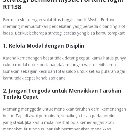
RT138
Bermain slot dengan volatilitas tinggi seperti Mystic Fortune
memang membutuhkan pendekatan yang berbeda dibanding slot
biasa. Berikut beberapa strategi cerdas yang bisa kamu terapkan:
1. Kelola Modal dengan Disiplin
Karena kemenangan besar tidak datang cepat, kamu harus punya
cukup modal untuk bertahan dalam jangka waktu lebih lama.
Gunakan sebagian kecil dari total saldo untuk setiap putaran agar
kamu tidak cepat kehabisan dana.
2. Jangan Tergoda untuk Menaikkan Taruhan
Terlalu Cepat
Memang menggoda untuk menaikkan taruhan demi kemenangan
besar. Tapi di awal permainan, sebaiknya tetap pada nominal
yang stabil. Jika kamu mulai melihat pola kemenangan atau
mendekati fitur bonus, barulah pertimbangkan menaikkan