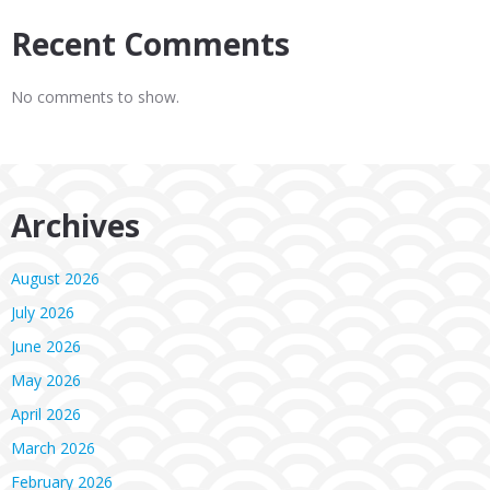
Recent Comments
No comments to show.
Archives
August 2026
July 2026
June 2026
May 2026
April 2026
March 2026
February 2026