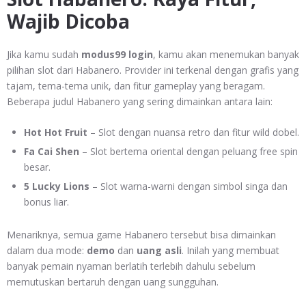
Wajib Dicoba
Jika kamu sudah
modus99 login
, kamu akan menemukan banyak
pilihan slot dari Habanero. Provider ini terkenal dengan grafis yang
tajam, tema-tema unik, dan fitur gameplay yang beragam.
Beberapa judul Habanero yang sering dimainkan antara lain:
Hot Hot Fruit
– Slot dengan nuansa retro dan fitur wild dobel.
Fa Cai Shen
– Slot bertema oriental dengan peluang free spin
besar.
5 Lucky Lions
– Slot warna-warni dengan simbol singa dan
bonus liar.
Menariknya, semua game Habanero tersebut bisa dimainkan
dalam dua mode:
demo
dan
uang asli
. Inilah yang membuat
banyak pemain nyaman berlatih terlebih dahulu sebelum
memutuskan bertaruh dengan uang sungguhan.