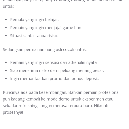
untuk:
Pemula yang ingin belajar.
Pemain yang ingin menjajal game baru.
Situasi santai tanpa risiko.
Sedangkan permainan uang asli cocok untuk:
Pemain yang ingin sensasi dan adrenalin nyata.
Siap menerima risiko demi peluang menang besar.
Ingin memanfaatkan promo dan bonus deposit.
Kuncinya ada pada keseimbangan. Bahkan pemain profesional
pun kadang kembali ke mode demo untuk eksperimen atau
sekadar refreshing. Jangan merasa terburu-buru. Nikmati
prosesnya!