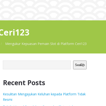
Ceri123
Mengukur Kepuasan Pemain Slot di Platform Ceri123
Search
Recent Posts
Kesulitan Mengajukan Keluhan kepada Platform Tidak
Resmi