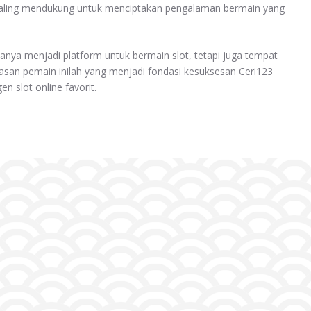
 saling mendukung untuk menciptakan pengalaman bermain yang
hanya menjadi platform untuk bermain slot, tetapi juga tempat
san pemain inilah yang menjadi fondasi kesuksesan Ceri123
n slot online favorit.