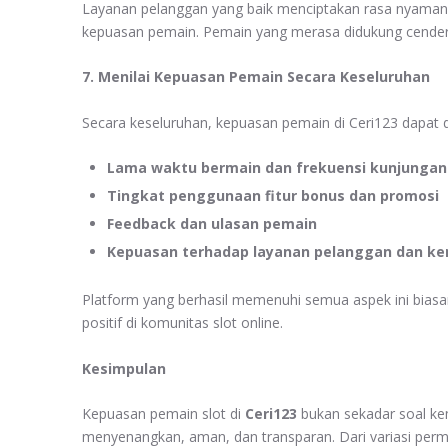
Layanan pelanggan yang baik menciptakan rasa nyaman 
kepuasan pemain. Pemain yang merasa didukung cenderun
7. Menilai Kepuasan Pemain Secara Keseluruhan
Secara keseluruhan, kepuasan pemain di Ceri123 dapat di
Lama waktu bermain dan frekuensi kunjungan
Tingkat penggunaan fitur bonus dan promosi
Feedback dan ulasan pemain
Kepuasan terhadap layanan pelanggan dan k
Platform yang berhasil memenuhi semua aspek ini biasan
positif di komunitas slot online.
Kesimpulan
Kepuasan pemain slot di
Ceri123
bukan sekadar soal ke
menyenangkan, aman, dan transparan. Dari variasi perm