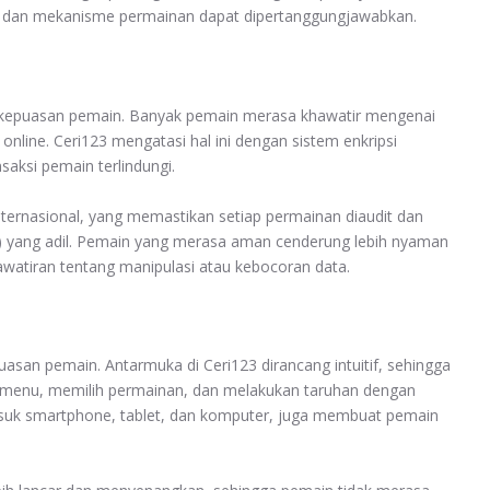
 dan mekanisme permainan dapat dipertanggungjawabkan.
kepuasan pemain. Banyak pemain merasa khawatir mengenai
online. Ceri123 mengatasi hal ini dengan sistem enkripsi
aksi pemain terlindungi.
n internasional, yang memastikan setiap permainan diaudit dan
yang adil. Pemain yang merasa aman cenderung lebih nyaman
watiran tentang manipulasi atau kebocoran data.
an pemain. Antarmuka di Ceri123 dirancang intuitif, sehingga
menu, memilih permainan, dan melakukan taruhan dengan
masuk smartphone, tablet, dan komputer, juga membuat pemain