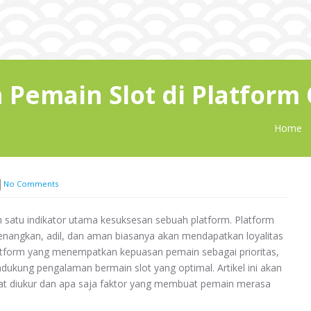
emain Slot di Platform 
Home
No Comments
h satu indikator utama kesuksesan sebuah platform. Platform
ngkan, adil, dan aman biasanya akan mendapatkan loyalitas
atform yang menempatkan kepuasan pemain sebagai prioritas,
ukung pengalaman bermain slot yang optimal. Artikel ini akan
t diukur dan apa saja faktor yang membuat pemain merasa