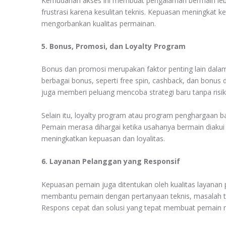
Kemudahan akses ini membuat pengalaman bermain lebi
frustrasi karena kesulitan teknis. Kepuasan meningkat
mengorbankan kualitas permainan.
5. Bonus, Promosi, dan Loyalty Program
Bonus dan promosi merupakan faktor penting lain dala
berbagai bonus, seperti free spin, cashback, dan bonus
juga memberi peluang mencoba strategi baru tanpa risik
Selain itu, loyalty program atau program penghargaan 
Pemain merasa dihargai ketika usahanya bermain diakui
meningkatkan kepuasan dan loyalitas.
6. Layanan Pelanggan yang Responsif
Kepuasan pemain juga ditentukan oleh kualitas layanan p
membantu pemain dengan pertanyaan teknis, masalah tra
Respons cepat dan solusi yang tepat membuat pemain 