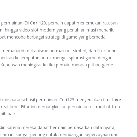
i permainan. Di
Ceri123
, pemain dapat menemukan ratusan
an, hingga video slot modern yang penuh animasi menarik.
dapat mencoba berbagai strategi di game yang berbeda.
ar memahami mekanisme permainan, simbol, dan fitur bonus.
mberikan kesempatan untuk mengeksplorasi game dengan
ng. Kepuasan meningkat ketika pemain merasa pilihan game
transparansi hasil permainan. Ceri123 menyediakan fitur
Live
al-time. Fitur ini memungkinkan pemain untuk melihat tren
ih baik.
iri karena mereka dapat bermain berdasarkan data nyata,
cam ini sangat penting untuk membangun kepercayaan dan