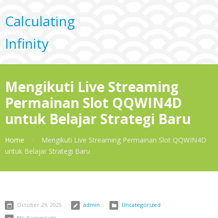
Calculating
Infinity
Mengikuti Live Streaming
Permainan Slot QQWIN4D
untuk Belajar Strategi Baru
Home
Mengikuti Live Streaming Permainan Slot QQWIN4D
untuk Belajar Strategi Baru
October 29, 2025
admin
Uncategorized