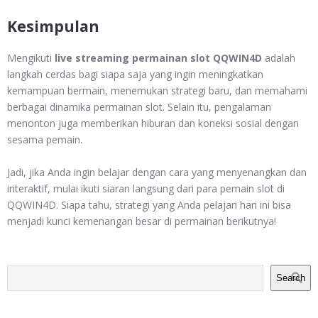
Kesimpulan
Mengikuti
live streaming permainan slot QQWIN4D
adalah
langkah cerdas bagi siapa saja yang ingin meningkatkan
kemampuan bermain, menemukan strategi baru, dan memahami
berbagai dinamika permainan slot. Selain itu, pengalaman
menonton juga memberikan hiburan dan koneksi sosial dengan
sesama pemain.
Jadi, jika Anda ingin belajar dengan cara yang menyenangkan dan
interaktif, mulai ikuti siaran langsung dari para pemain slot di
QQWIN4D. Siapa tahu, strategi yang Anda pelajari hari ini bisa
menjadi kunci kemenangan besar di permainan berikutnya!
Search