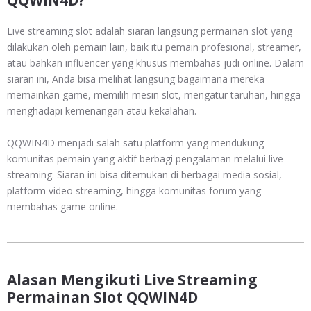
QQWIN4D?
Live streaming slot adalah siaran langsung permainan slot yang
dilakukan oleh pemain lain, baik itu pemain profesional, streamer,
atau bahkan influencer yang khusus membahas judi online. Dalam
siaran ini, Anda bisa melihat langsung bagaimana mereka
memainkan game, memilih mesin slot, mengatur taruhan, hingga
menghadapi kemenangan atau kekalahan.
QQWIN4D menjadi salah satu platform yang mendukung
komunitas pemain yang aktif berbagi pengalaman melalui live
streaming. Siaran ini bisa ditemukan di berbagai media sosial,
platform video streaming, hingga komunitas forum yang
membahas game online.
Alasan Mengikuti Live Streaming
Permainan Slot QQWIN4D