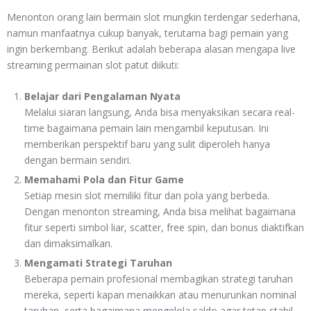
Menonton orang lain bermain slot mungkin terdengar sederhana,
namun manfaatnya cukup banyak, terutama bagi pemain yang
ingin berkembang. Berikut adalah beberapa alasan mengapa live
streaming permainan slot patut diikuti:
Belajar dari Pengalaman Nyata
Melalui siaran langsung, Anda bisa menyaksikan secara real-
time bagaimana pemain lain mengambil keputusan. Ini
memberikan perspektif baru yang sulit diperoleh hanya
dengan bermain sendiri.
Memahami Pola dan Fitur Game
Setiap mesin slot memiliki fitur dan pola yang berbeda.
Dengan menonton streaming, Anda bisa melihat bagaimana
fitur seperti simbol liar, scatter, free spin, dan bonus diaktifkan
dan dimaksimalkan.
Mengamati Strategi Taruhan
Beberapa pemain profesional membagikan strategi taruhan
mereka, seperti kapan menaikkan atau menurunkan nominal
taruhan, serta bagaimana mengelola saldo agar tetap stabil.