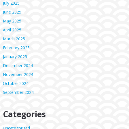
July 2025
June 2025
May 2025
April 2025
March 2025
February 2025
January 2025
December 2024
November 2024
October 2024
September 2024
Categories
Uncategorized