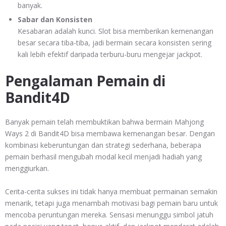
banyak.
Sabar dan Konsisten
Kesabaran adalah kunci. Slot bisa memberikan kemenangan
besar secara tiba-tiba, jadi bermain secara konsisten sering
kali lebih efektif daripada terburu-buru mengejar jackpot.
Pengalaman Pemain di
Bandit4D
Banyak pemain telah membuktikan bahwa bermain Mahjong
Ways 2 di Bandit4D bisa membawa kemenangan besar. Dengan
kombinasi keberuntungan dan strategi sederhana, beberapa
pemain berhasil mengubah modal kecil menjadi hadiah yang
menggiurkan.
Cerita-cerita sukses ini tidak hanya membuat permainan semakin
menarik, tetapi juga menambah motivasi bagi pemain baru untuk
mencoba peruntungan mereka. Sensasi menunggu simbol jatuh