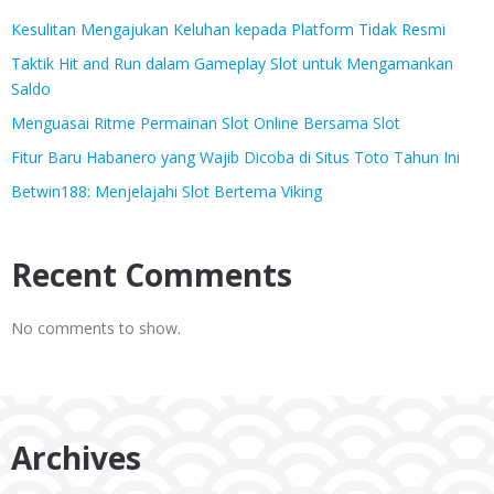
Kesulitan Mengajukan Keluhan kepada Platform Tidak Resmi
Taktik Hit and Run dalam Gameplay Slot untuk Mengamankan
Saldo
Menguasai Ritme Permainan Slot Online Bersama Slot
Fitur Baru Habanero yang Wajib Dicoba di Situs Toto Tahun Ini
Betwin188: Menjelajahi Slot Bertema Viking
Recent Comments
No comments to show.
Archives