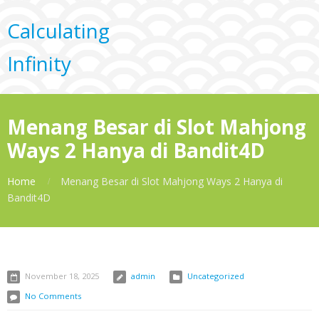
Calculating
Infinity
Menang Besar di Slot Mahjong
Ways 2 Hanya di Bandit4D
Home
Menang Besar di Slot Mahjong Ways 2 Hanya di
Bandit4D
November 18, 2025
admin
Uncategorized
No Comments