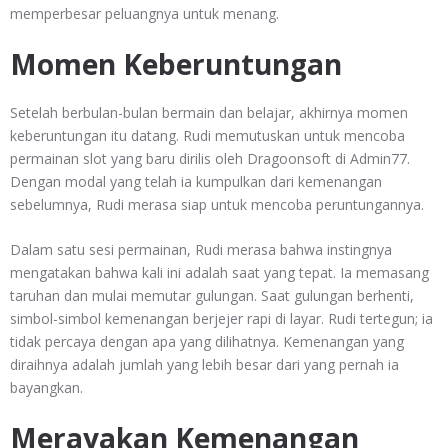
memperbesar peluangnya untuk menang.
Momen Keberuntungan
Setelah berbulan-bulan bermain dan belajar, akhirnya momen
keberuntungan itu datang. Rudi memutuskan untuk mencoba
permainan slot yang baru dirilis oleh Dragoonsoft di Admin77.
Dengan modal yang telah ia kumpulkan dari kemenangan
sebelumnya, Rudi merasa siap untuk mencoba peruntungannya.
Dalam satu sesi permainan, Rudi merasa bahwa instingnya
mengatakan bahwa kali ini adalah saat yang tepat. Ia memasang
taruhan dan mulai memutar gulungan. Saat gulungan berhenti,
simbol-simbol kemenangan berjejer rapi di layar. Rudi tertegun; ia
tidak percaya dengan apa yang dilihatnya. Kemenangan yang
diraihnya adalah jumlah yang lebih besar dari yang pernah ia
bayangkan.
Merayakan Kemenangan