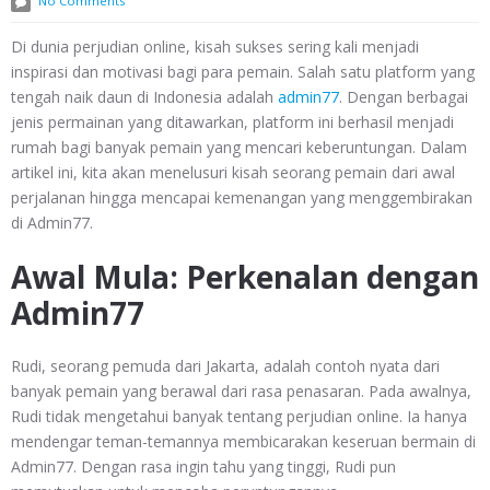
No Comments
Di dunia perjudian online, kisah sukses sering kali menjadi
inspirasi dan motivasi bagi para pemain. Salah satu platform yang
tengah naik daun di Indonesia adalah
admin77
. Dengan berbagai
jenis permainan yang ditawarkan, platform ini berhasil menjadi
rumah bagi banyak pemain yang mencari keberuntungan. Dalam
artikel ini, kita akan menelusuri kisah seorang pemain dari awal
perjalanan hingga mencapai kemenangan yang menggembirakan
di Admin77.
Awal Mula: Perkenalan dengan
Admin77
Rudi, seorang pemuda dari Jakarta, adalah contoh nyata dari
banyak pemain yang berawal dari rasa penasaran. Pada awalnya,
Rudi tidak mengetahui banyak tentang perjudian online. Ia hanya
mendengar teman-temannya membicarakan keseruan bermain di
Admin77. Dengan rasa ingin tahu yang tinggi, Rudi pun