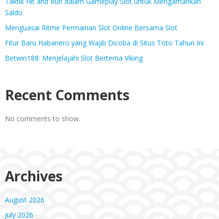
Taktik Hit and Run dalam Gameplay Slot untuk Mengamankan
Saldo
Menguasai Ritme Permainan Slot Online Bersama Slot
Fitur Baru Habanero yang Wajib Dicoba di Situs Toto Tahun Ini
Betwin188: Menjelajahi Slot Bertema Viking
Recent Comments
No comments to show.
Archives
August 2026
July 2026