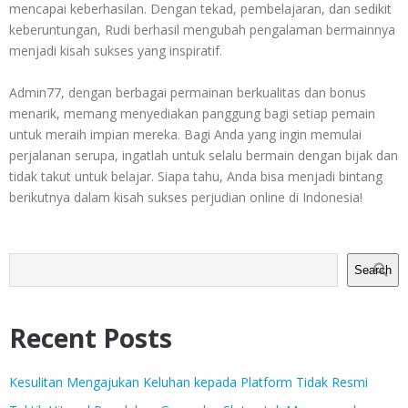
mencapai keberhasilan. Dengan tekad, pembelajaran, dan sedikit
keberuntungan, Rudi berhasil mengubah pengalaman bermainnya
menjadi kisah sukses yang inspiratif.
Admin77, dengan berbagai permainan berkualitas dan bonus
menarik, memang menyediakan panggung bagi setiap pemain
untuk meraih impian mereka. Bagi Anda yang ingin memulai
perjalanan serupa, ingatlah untuk selalu bermain dengan bijak dan
tidak takut untuk belajar. Siapa tahu, Anda bisa menjadi bintang
berikutnya dalam kisah sukses perjudian online di Indonesia!
Search
Recent Posts
Kesulitan Mengajukan Keluhan kepada Platform Tidak Resmi