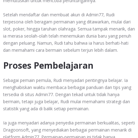
memutuskan untuk mencoba peruntungannya.
Setelah mendaftar dan membuat akun di Admin77, Rudi
terpesona oleh beragam permainan yang ditawarkan, mulai dari
slot, poker, hingga taruhan olahraga. Semua tampak menarik, dan
ia merasa seolah-olah telah menemukan dunia baru yang penuh
dengan peluang. Namun, Rudi tahu bahwa ia harus berhati-hati
dan memahami cara bermain sebelum terjun lebih dalam.
Proses Pembelajaran
Sebagai pemain pemula, Rudi menyadari pentingnya belajar. Ia
menghabiskan waktu membaca berbagai panduan dan tips yang
tersedia di situs Admin77. Dengan tekad untuk tidak hanya
bermain, tetapi juga belajar, Rudi mulai memahami strategi dan
statistik yang ada di balik setiap permainan.
Ia juga menyadari adanya penyedia permainan berkualitas, seperti
Dragoonsoft, yang menyediakan berbagai permainan menarik di
platform Admin77. Permainan-permainan ini tidak hanya