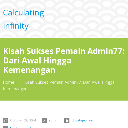
Calculating
Infinity
Kisah Sukses Pemain Admin77:
Dari Awal Hingga
Kemenangan
Home
Kisah Sukses Pemain Admin77: Dari Awal Hingga
Kemenangan
October 29, 2024
admin
Uncategorized