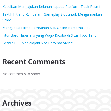
Kesulitan Mengajukan Keluhan kepada Platform Tidak Resmi
Taktik Hit and Run dalam Gameplay Slot untuk Mengamankan
Saldo
Menguasai Ritme Permainan Slot Online Bersama Slot
Fitur Baru Habanero yang Wajib Dicoba di Situs Toto Tahun Ini
Betwin188: Menjelajahi Slot Bertema Viking
Recent Comments
No comments to show.
Archives