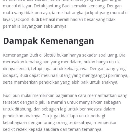
muncul di layar. Detak jantung Budi semakin kencang. Dengan
mata yang tidak percaya, ia melihat angka jackpot yang muncul di
layar. Jackpot! Budi berhasil meraih hadiah besar yang tidak
pernah ia bayangkan sebelumnya.
Dampak Kemenangan
Kemenangan Budi di Slot88 bukan hanya sekadar soal uang. Dia
merasakan kebahagiaan yang mendalam, bukan hanya untuk
dirinya sendiri, tetapi juga untuk keluarganya. Dengan uang yang
didapat, Budi dapat melunasi utang yang mengganggu pikirannya,
serta memberikan pendidikan yang lebih baik untuk anaknya.
Budi pun mulai memikirkan bagaimana cara memanfaatkan uang
tersebut dengan bijak. Ia memilih untuk menyisihkan sebagian
untuk ditabung, dan sebagian lagi untuk berinvestasi dalam
pendidikan anaknya. Dia juga tidak lupa untuk berbagi
kebahagiaan dengan orang-orang terdekatnya, memberikan
sedikit rezeki kepada saudara dan teman-temannya.