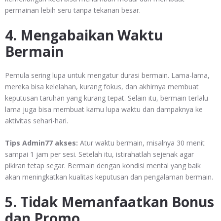
permainan lebih seru tanpa tekanan besar.
4. Mengabaikan Waktu
Bermain
Pemula sering lupa untuk mengatur durasi bermain. Lama-lama,
mereka bisa kelelahan, kurang fokus, dan akhirnya membuat
keputusan taruhan yang kurang tepat. Selain itu, bermain terlalu
lama juga bisa membuat kamu lupa waktu dan dampaknya ke
aktivitas sehari-hari.
Tips Admin77 akses:
Atur waktu bermain, misalnya 30 menit
sampai 1 jam per sesi. Setelah itu, istirahatlah sejenak agar
pikiran tetap segar. Bermain dengan kondisi mental yang baik
akan meningkatkan kualitas keputusan dan pengalaman bermain.
5. Tidak Memanfaatkan Bonus
dan Promo