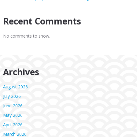
Recent Comments
No comments to show.
Archives
August 2026
July 2026
June 2026
May 2026
April 2026
March 2026