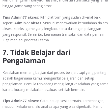
kamu mengalami banyak masalah, mulai dari transaksi yang lama
hingga game yang sering error.
Tips Admin77 akses:
Pilih platform yang sudah dikenal baik,
seperti
Admin77 akses
. Situs ini menawarkan kemudahan dalam
akses, koleksi game yang lengkap, serta dukungan pelanggan
yang responsif. Selain itu, keamanan transaksi dan data pemain
juga menjadi prioritas utama.
7. Tidak Belajar dari
Pengalaman
Kesalahan memang bagian dari proses belajar, tapi yang penting
adalah bagaimana kamu mengambil pelajaran dari setiap
pengalaman. Pemula terkadang mengulangi kesalahan yang sama
karena kurang melakukan evaluasi setelah bermain.
Tips Admin77 akses:
Catat setiap sesi bermain, kemenangan,
maupun kekalahan, lalu analisa apa yang bisa diperbaiki. Kamu