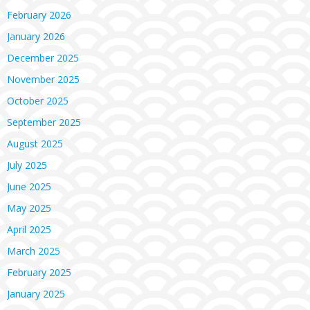
February 2026
January 2026
December 2025
November 2025
October 2025
September 2025
August 2025
July 2025
June 2025
May 2025
April 2025
March 2025
February 2025
January 2025