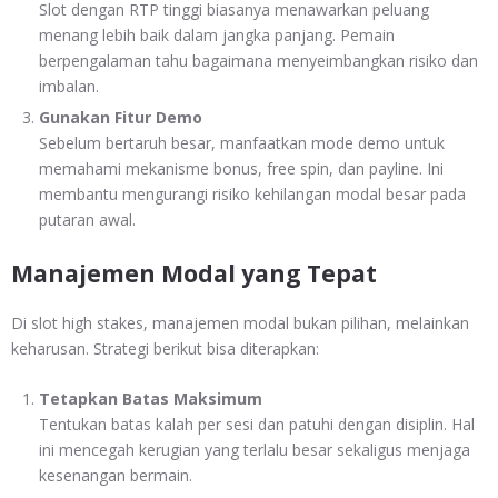
Slot dengan RTP tinggi biasanya menawarkan peluang
menang lebih baik dalam jangka panjang. Pemain
berpengalaman tahu bagaimana menyeimbangkan risiko dan
imbalan.
Gunakan Fitur Demo
Sebelum bertaruh besar, manfaatkan mode demo untuk
memahami mekanisme bonus, free spin, dan payline. Ini
membantu mengurangi risiko kehilangan modal besar pada
putaran awal.
Manajemen Modal yang Tepat
Di slot high stakes, manajemen modal bukan pilihan, melainkan
keharusan. Strategi berikut bisa diterapkan:
Tetapkan Batas Maksimum
Tentukan batas kalah per sesi dan patuhi dengan disiplin. Hal
ini mencegah kerugian yang terlalu besar sekaligus menjaga
kesenangan bermain.