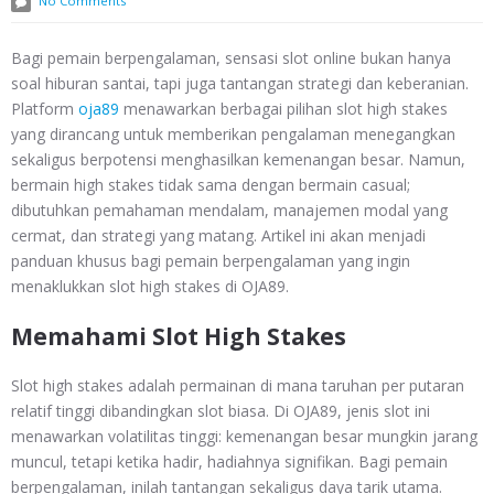
No Comments
Bagi pemain berpengalaman, sensasi slot online bukan hanya
soal hiburan santai, tapi juga tantangan strategi dan keberanian.
Platform
oja89
menawarkan berbagai pilihan slot high stakes
yang dirancang untuk memberikan pengalaman menegangkan
sekaligus berpotensi menghasilkan kemenangan besar. Namun,
bermain high stakes tidak sama dengan bermain casual;
dibutuhkan pemahaman mendalam, manajemen modal yang
cermat, dan strategi yang matang. Artikel ini akan menjadi
panduan khusus bagi pemain berpengalaman yang ingin
menaklukkan slot high stakes di OJA89.
Memahami Slot High Stakes
Slot high stakes adalah permainan di mana taruhan per putaran
relatif tinggi dibandingkan slot biasa. Di OJA89, jenis slot ini
menawarkan volatilitas tinggi: kemenangan besar mungkin jarang
muncul, tetapi ketika hadir, hadiahnya signifikan. Bagi pemain
berpengalaman, inilah tantangan sekaligus daya tarik utama.