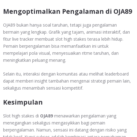
Mengoptimalkan Pengalaman di OJA89
OJA89 bukan hanya soal taruhan, tetapi juga pengalaman
bermain yang lengkap. Grafik yang tajam, animasi interaktif, dan
fitur live tracker membuat slot high stakes terasa lebih hidup.
Pemain berpengalaman bisa memanfaatkan ini untuk
mempelajari pola visual, menyesuaikan ritme taruhan, dan
meningkatkan peluang menang.
Selain itu, interaksi dengan komunitas atau melihat leaderboard
dapat memberi insight tambahan mengenai strategi pemain lain,
sekaligus menambah sensasi kompetitif.
Kesimpulan
Slot high stakes di
OJA89
menawarkan pengalaman yang
menegangkan sekaligus mengasyikkan bagi pemain
berpengalaman. Namun, sensasi ini datang dengan risiko yang
tidak kecil. Kunci sukses adalah kombinasi antara pemahaman