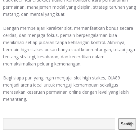
permainan, manajemen modal yang disiplin, strategi taruhan yang
matang, dan mental yang kuat.
Dengan mempelajari karakter slot, memanfaatkan bonus secara
cerdas, dan menjaga fokus, pemain berpengalaman bisa
menikmati setiap putaran tanpa kehilangan kontrol. Akhirnya,
bermain high stakes bukan hanya soal keberuntungan, tetapi juga
tentang strategi, kesabaran, dan kecerdikan dalam
memaksimalkan peluang kemenangan.
Bagi siapa pun yang ingin menjajal slot high stakes, OJA89
menjadi arena ideal untuk menguji kemampuan sekaligus
merasakan keseruan permainan online dengan level yang lebih
menantang.
Search