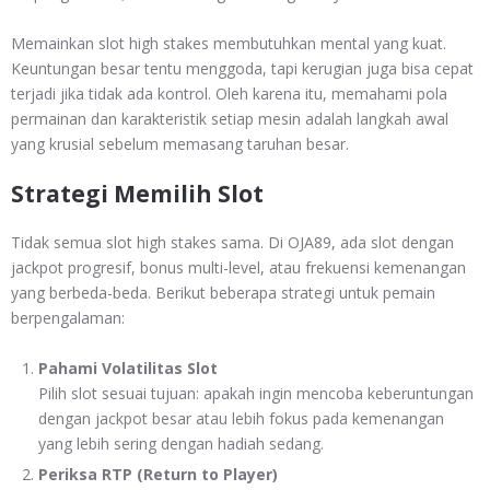
Memainkan slot high stakes membutuhkan mental yang kuat.
Keuntungan besar tentu menggoda, tapi kerugian juga bisa cepat
terjadi jika tidak ada kontrol. Oleh karena itu, memahami pola
permainan dan karakteristik setiap mesin adalah langkah awal
yang krusial sebelum memasang taruhan besar.
Strategi Memilih Slot
Tidak semua slot high stakes sama. Di OJA89, ada slot dengan
jackpot progresif, bonus multi-level, atau frekuensi kemenangan
yang berbeda-beda. Berikut beberapa strategi untuk pemain
berpengalaman:
Pahami Volatilitas Slot
Pilih slot sesuai tujuan: apakah ingin mencoba keberuntungan
dengan jackpot besar atau lebih fokus pada kemenangan
yang lebih sering dengan hadiah sedang.
Periksa RTP (Return to Player)