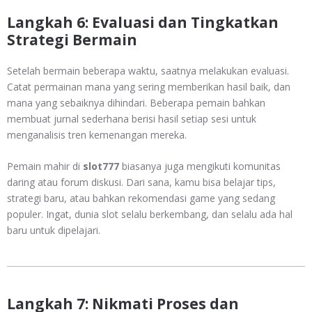
Langkah 6: Evaluasi dan Tingkatkan
Strategi Bermain
Setelah bermain beberapa waktu, saatnya melakukan evaluasi.
Catat permainan mana yang sering memberikan hasil baik, dan
mana yang sebaiknya dihindari. Beberapa pemain bahkan
membuat jurnal sederhana berisi hasil setiap sesi untuk
menganalisis tren kemenangan mereka.
Pemain mahir di
slot777
biasanya juga mengikuti komunitas
daring atau forum diskusi. Dari sana, kamu bisa belajar tips,
strategi baru, atau bahkan rekomendasi game yang sedang
populer. Ingat, dunia slot selalu berkembang, dan selalu ada hal
baru untuk dipelajari.
Langkah 7: Nikmati Proses dan