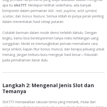
apa itu
slot777
. Meskipun terlihat sederhana, ada banyak
komponen dalam permainan slot:
reel
,
payline
,
wild symbol
,
scatter
, dan
bonus feature
. Semua istilah ini punya peran penting
dalam menentukan hasil setiap putaran.
Cobalah bermain dalam mode demo terlebih dahulu. Dengan
begitu, kamu bisa bereksperimen tanpa risiko kehilangan uang
sungguhan. Mode ini memungkinkan pemain memahami cara
kerja simbol, kapan fitur bonus muncul, dan berapa peluang untuk
menang. Jangan terburu-buru mengejar hasil besar—fokuslah
pada pemahaman dasar dulu.
Langkah 2: Mengenal Jenis Slot dan
Temanya
Slot777 menawarkan ratusan tema yang menarik, mulai dari