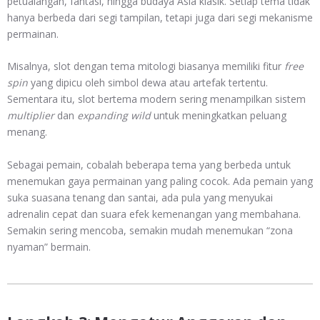
petualangan, fantasi, hingga budaya Asia klasik. Setiap tema tidak
hanya berbeda dari segi tampilan, tetapi juga dari segi mekanisme
permainan.
Misalnya, slot dengan tema mitologi biasanya memiliki fitur
free
spin
yang dipicu oleh simbol dewa atau artefak tertentu.
Sementara itu, slot bertema modern sering menampilkan sistem
multiplier
dan
expanding wild
untuk meningkatkan peluang
menang.
Sebagai pemain, cobalah beberapa tema yang berbeda untuk
menemukan gaya permainan yang paling cocok. Ada pemain yang
suka suasana tenang dan santai, ada pula yang menyukai
adrenalin cepat dan suara efek kemenangan yang membahana.
Semakin sering mencoba, semakin mudah menemukan “zona
nyaman” bermain.