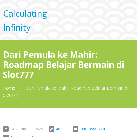
Calculating
Infinity
Dari Pemula ke Mahir:
Roadmap Belajar Bermain di
Slot777
Home
Dari Pemula ke Mahir: Roadmap Belajar Bermain di
Slot777
November 10, 2025
admin
Uncategorized