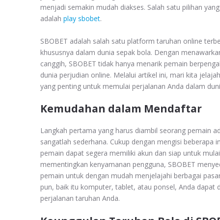
menjadi semakin mudah diakses. Salah satu pilihan yang
adalah
play sbobet
.
SBOBET adalah salah satu platform taruhan online terb
khususnya dalam dunia sepak bola. Dengan menawarkan 
canggih, SBOBET tidak hanya menarik pemain berpengala
dunia perjudian online. Melalui artikel ini, mari kita jela
yang penting untuk memulai perjalanan Anda dalam duni
Kemudahan dalam Mendaftar
Langkah pertama yang harus diambil seorang pemain a
sangatlah sederhana. Cukup dengan mengisi beberapa in
pemain dapat segera memiliki akun dan siap untuk mula
mementingkan kenyamanan pengguna, SBOBET menyed
pemain untuk dengan mudah menjelajahi berbagai pasa
pun, baik itu komputer, tablet, atau ponsel, Anda da
perjalanan taruhan Anda.