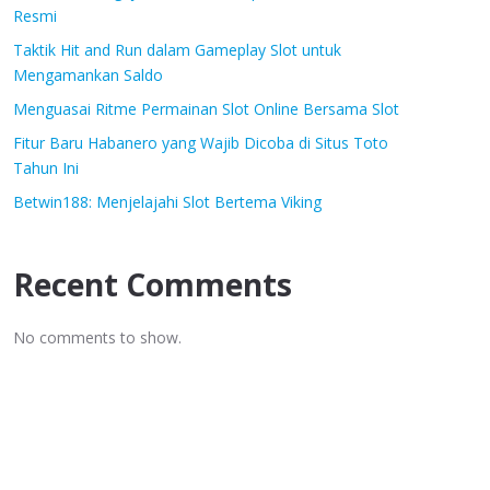
Resmi
Taktik Hit and Run dalam Gameplay Slot untuk
Mengamankan Saldo
Menguasai Ritme Permainan Slot Online Bersama Slot
Fitur Baru Habanero yang Wajib Dicoba di Situs Toto
Tahun Ini
Betwin188: Menjelajahi Slot Bertema Viking
Recent Comments
No comments to show.