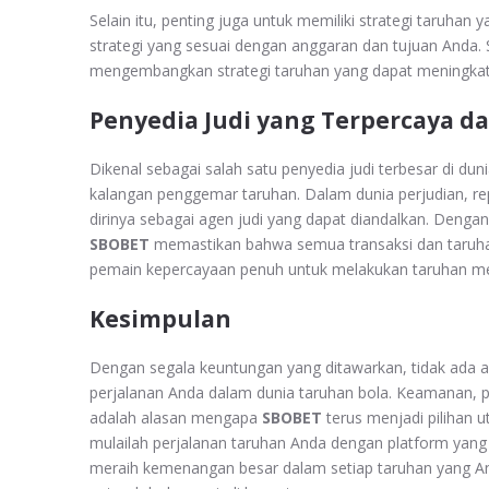
Selain itu, penting juga untuk memiliki strategi taruhan 
strategi yang sesuai dengan anggaran dan tujuan Anda
mengembangkan strategi taruhan yang dapat meningka
Penyedia Judi yang Terpercaya d
Dikenal sebagai salah satu penyedia judi terbesar di dun
kalangan penggemar taruhan. Dalam dunia perjudian, re
dirinya sebagai agen judi yang dapat diandalkan. Dengan 
SBOBET
memastikan bahwa semua transaksi dan taruhan 
pemain kepercayaan penuh untuk melakukan taruhan mer
Kesimpulan
Dengan segala keuntungan yang ditawarkan, tidak ada a
perjalanan Anda dalam dunia taruhan bola. Keamanan,
adalah alasan mengapa
SBOBET
terus menjadi pilihan u
mulailah perjalanan taruhan Anda dengan platform yang
meraih kemenangan besar dalam setiap taruhan yang A