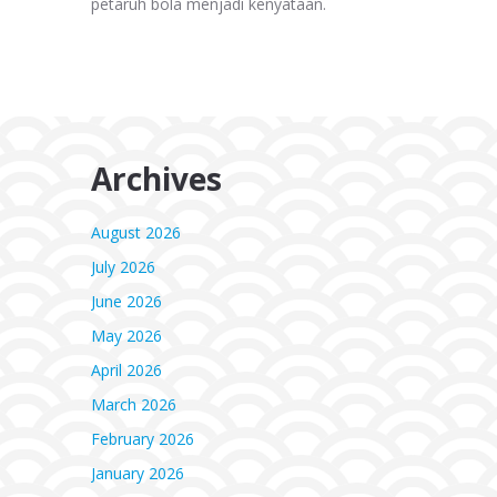
petaruh bola menjadi kenyataan.
Archives
August 2026
July 2026
June 2026
May 2026
April 2026
March 2026
February 2026
January 2026