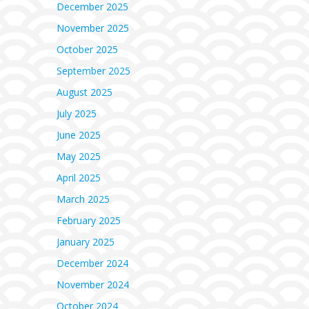
December 2025
November 2025
October 2025
September 2025
August 2025
July 2025
June 2025
May 2025
April 2025
March 2025
February 2025
January 2025
December 2024
November 2024
October 2024