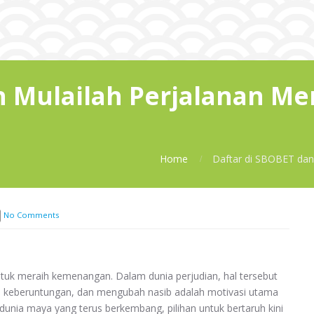
n Mulailah Perjalanan M
Home
Daftar di SBOBET dan
No Comments
ntuk meraih kemenangan. Dalam dunia perjudian, hal tersebut
ih keberuntungan, dan mengubah nasib adalah motivasi utama
dunia maya yang terus berkembang, pilihan untuk bertaruh kini