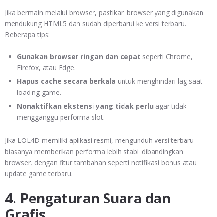
Jika bermain melalui browser, pastikan browser yang digunakan
mendukung HTML5 dan sudah diperbarui ke versi terbaru.
Beberapa tips:
Gunakan browser ringan dan cepat
seperti Chrome,
Firefox, atau Edge.
Hapus cache secara berkala
untuk menghindari lag saat
loading game.
Nonaktifkan ekstensi yang tidak perlu
agar tidak
mengganggu performa slot.
Jika LOL4D memiliki aplikasi resmi, mengunduh versi terbaru
biasanya memberikan performa lebih stabil dibandingkan
browser, dengan fitur tambahan seperti notifikasi bonus atau
update game terbaru.
4. Pengaturan Suara dan
Grafis