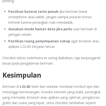
penting:
Pastikan baterai terisi penuh
jika bermain lewat
smartphone atau tablet. Jangan sampai putaran bonus
terhenti karena perangkat mati mendadak.
Gunakan mode hemat data jika perlu
saat bermain di
jaringan seluler.
Pastikan ruang penyimpanan cukup
agar browser atau
aplikasi LOL4D berjalan lancar.
Checklist teknis sederhana ini sering diabaikan, tapi berpengaruh
besar pada pengalaman bermain.
Kesimpulan
Bermain di
LOL4D
lebih dari sekadar menekan tombol spin dan
menunggu kemenangan. Koneksi internet yang stabil, perangkat
yang memadai, browser atau aplikasi yang optimal, pengaturan
grafis dan suara yang tepat, serta checklist tambahan seperti