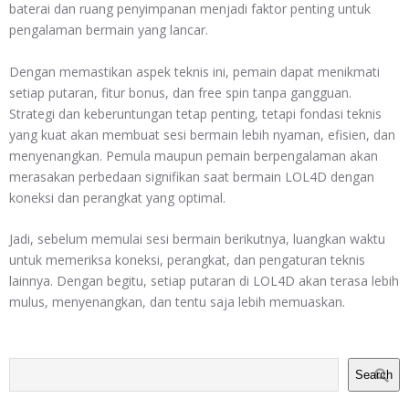
baterai dan ruang penyimpanan menjadi faktor penting untuk
pengalaman bermain yang lancar.
Dengan memastikan aspek teknis ini, pemain dapat menikmati
setiap putaran, fitur bonus, dan free spin tanpa gangguan.
Strategi dan keberuntungan tetap penting, tetapi fondasi teknis
yang kuat akan membuat sesi bermain lebih nyaman, efisien, dan
menyenangkan. Pemula maupun pemain berpengalaman akan
merasakan perbedaan signifikan saat bermain LOL4D dengan
koneksi dan perangkat yang optimal.
Jadi, sebelum memulai sesi bermain berikutnya, luangkan waktu
untuk memeriksa koneksi, perangkat, dan pengaturan teknis
lainnya. Dengan begitu, setiap putaran di LOL4D akan terasa lebih
mulus, menyenangkan, dan tentu saja lebih memuaskan.
Search