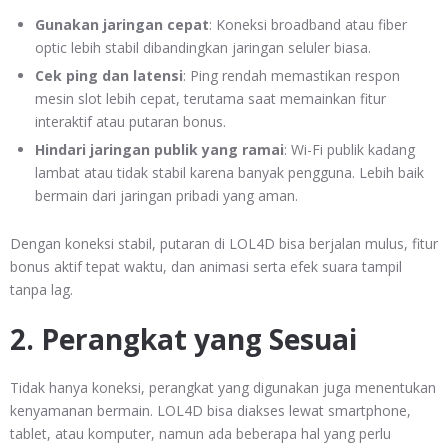
Gunakan jaringan cepat
: Koneksi broadband atau fiber
optic lebih stabil dibandingkan jaringan seluler biasa.
Cek ping dan latensi
: Ping rendah memastikan respon
mesin slot lebih cepat, terutama saat memainkan fitur
interaktif atau putaran bonus.
Hindari jaringan publik yang ramai
: Wi-Fi publik kadang
lambat atau tidak stabil karena banyak pengguna. Lebih baik
bermain dari jaringan pribadi yang aman.
Dengan koneksi stabil, putaran di LOL4D bisa berjalan mulus, fitur
bonus aktif tepat waktu, dan animasi serta efek suara tampil
tanpa lag.
2. Perangkat yang Sesuai
Tidak hanya koneksi, perangkat yang digunakan juga menentukan
kenyamanan bermain. LOL4D bisa diakses lewat smartphone,
tablet, atau komputer, namun ada beberapa hal yang perlu