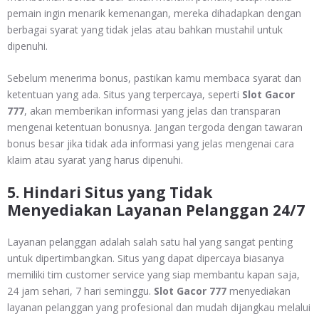
pemain ingin menarik kemenangan, mereka dihadapkan dengan
berbagai syarat yang tidak jelas atau bahkan mustahil untuk
dipenuhi.
Sebelum menerima bonus, pastikan kamu membaca syarat dan
ketentuan yang ada. Situs yang terpercaya, seperti
Slot Gacor
777
, akan memberikan informasi yang jelas dan transparan
mengenai ketentuan bonusnya. Jangan tergoda dengan tawaran
bonus besar jika tidak ada informasi yang jelas mengenai cara
klaim atau syarat yang harus dipenuhi.
5. Hindari Situs yang Tidak
Menyediakan Layanan Pelanggan 24/7
Layanan pelanggan adalah salah satu hal yang sangat penting
untuk dipertimbangkan. Situs yang dapat dipercaya biasanya
memiliki tim customer service yang siap membantu kapan saja,
24 jam sehari, 7 hari seminggu.
Slot Gacor 777
menyediakan
layanan pelanggan yang profesional dan mudah dijangkau melalui