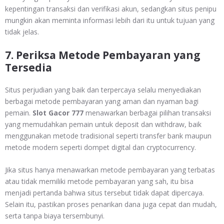
kepentingan transaksi dan verifikasi akun, sedangkan situs penipu
mungkin akan meminta informasi lebih dari itu untuk tujuan yang
tidak jelas.
7. Periksa Metode Pembayaran yang
Tersedia
Situs perjudian yang baik dan terpercaya selalu menyediakan
berbagai metode pembayaran yang aman dan nyaman bagi
pemain.
Slot Gacor 777
menawarkan berbagai pilihan transaksi
yang memudahkan pemain untuk deposit dan withdraw, baik
menggunakan metode tradisional seperti transfer bank maupun
metode modern seperti dompet digital dan cryptocurrency.
Jika situs hanya menawarkan metode pembayaran yang terbatas
atau tidak memiliki metode pembayaran yang sah, itu bisa
menjadi pertanda bahwa situs tersebut tidak dapat dipercaya.
Selain itu, pastikan proses penarikan dana juga cepat dan mudah,
serta tanpa biaya tersembunyi.