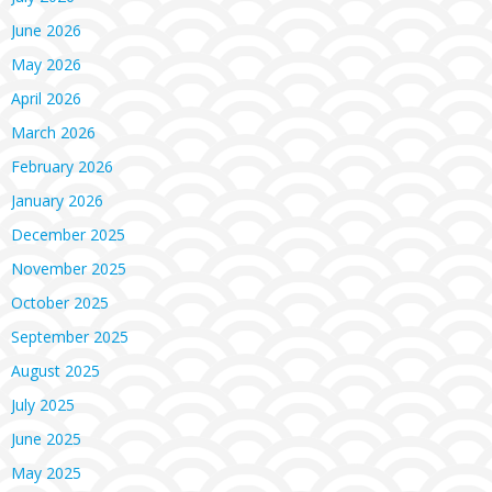
June 2026
May 2026
April 2026
March 2026
February 2026
January 2026
December 2025
November 2025
October 2025
September 2025
August 2025
July 2025
June 2025
May 2025