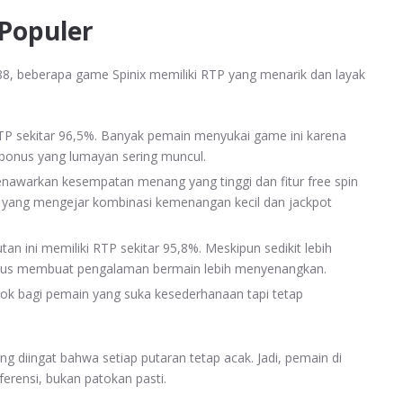
Populer
8, beberapa game Spinix memiliki RTP yang menarik dan layak
RTP sekitar 96,5%. Banyak pemain menyukai game ini karena
 bonus yang lumayan sering muncul.
awarkan kesempatan menang yang tinggi dan fitur free spin
 yang mengejar kombinasi kemenangan kecil dan jackpot
 ini memiliki RTP sekitar 95,8%. Meskipun sedikit lebih
bonus membuat pengalaman bermain lebih menyenangkan.
cok bagi pemain yang suka kesederhanaan tapi tetap
ng diingat bahwa setiap putaran tetap acak. Jadi, pemain di
erensi, bukan patokan pasti.