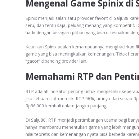
Mengenal Game Spinix di S
Spinix menjadi salah satu provider favorit di Salju88 
seru, dan tentu saja, peluang menang yang kompetitif. D
hadir dengan beragam pilihan yang bisa disesuaikan den
Keunikan Spinix adalah kemampuannya menghadirkan fitur b
game yang bisa meningkatkan kemenangan. Tidak heran
“gacor” dibanding provider lain.
Memahami RTP dan Penti
RTP adalah indikator penting untuk mengetahui sebera
jika sebuah slot memiliki RTP 96%, artinya dari setiap
Rp96.000 kembali dalam jangka panjang.
Di Salju88, RTP menjadi pertimbangan utama bagi ban
hanya membantu menentukan game yang lebih menguntun
nilai teoretis dan kemenangan nyata bisa berbeda karen