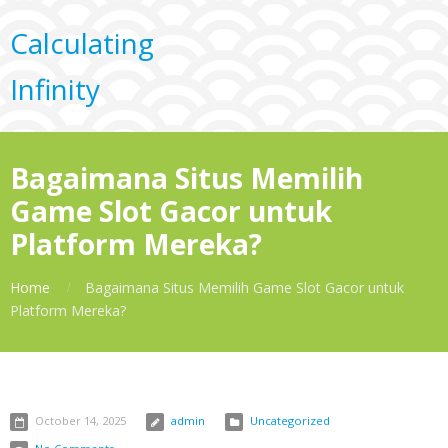
Calculating
Infinity
Bagaimana Situs Memilih
Game Slot Gacor untuk
Platform Mereka?
Home
Bagaimana Situs Memilih Game Slot Gacor untuk
Platform Mereka?
October 14, 2025
admin
Uncategorized