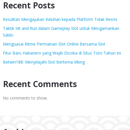
Recent Posts
Kesulitan Mengajukan Keluhan kepada Platform Tidak Resmi
Taktik Hit and Run dalam Gameplay Slot untuk Mengamankan
Saldo
Menguasai Ritme Permainan Slot Online Bersama Slot
Fitur Baru Habanero yang Wajib Dicoba di Situs Toto Tahun Ini
Betwin188: Menjelajahi Slot Bertema Viking
Recent Comments
No comments to show.