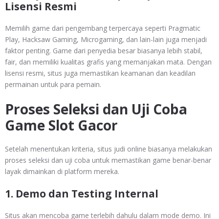
Lisensi Resmi
Memilih game dari pengembang terpercaya seperti Pragmatic
Play, Hacksaw Gaming, Microgaming, dan lain-lain juga menjadi
faktor penting. Game dari penyedia besar biasanya lebih stabil,
fair, dan memiliki kualitas grafis yang memanjakan mata. Dengan
lisensi resmi, situs juga memastikan keamanan dan keadilan
permainan untuk para pemain.
Proses Seleksi dan Uji Coba
Game Slot Gacor
Setelah menentukan kriteria, situs judi online biasanya melakukan
proses seleksi dan uji coba untuk memastikan game benar-benar
layak dimainkan di platform mereka.
1. Demo dan Testing Internal
Situs akan mencoba game terlebih dahulu dalam mode demo. Ini