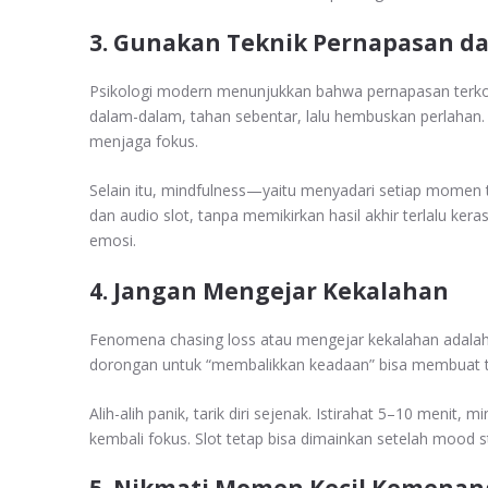
3. Gunakan Teknik Pernapasan d
Psikologi modern menunjukkan bahwa pernapasan terkon
dalam-dalam, tahan sebentar, lalu hembuskan perlahan
menjaga fokus.
Selain itu, mindfulness—yaitu menyadari setiap momen 
dan audio slot, tanpa memikirkan hasil akhir terlalu ke
emosi.
4. Jangan Mengejar Kekalahan
Fenomena chasing loss atau mengejar kekalahan adalah 
dorongan untuk “membalikkan keadaan” bisa membuat t
Alih-alih panik, tarik diri sejenak. Istirahat 5–10 menit
kembali fokus. Slot tetap bisa dimainkan setelah mood stab