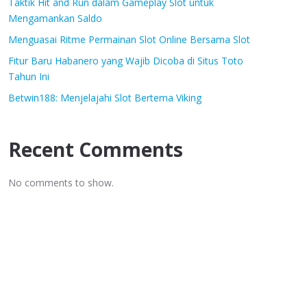
Taktik Hit and Run dalam Gameplay Slot untuk
Mengamankan Saldo
Menguasai Ritme Permainan Slot Online Bersama Slot
Fitur Baru Habanero yang Wajib Dicoba di Situs Toto
Tahun Ini
Betwin188: Menjelajahi Slot Bertema Viking
Recent Comments
No comments to show.