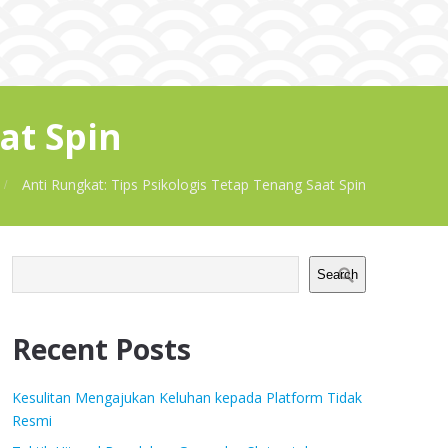
at Spin
Anti Rungkat: Tips Psikologis Tetap Tenang Saat Spin
Search
Recent Posts
Kesulitan Mengajukan Keluhan kepada Platform Tidak
Resmi