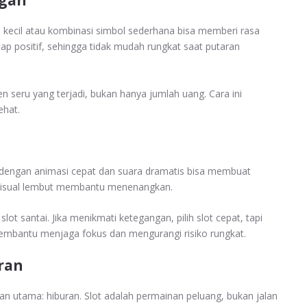
ngan
n kecil atau kombinasi simbol sederhana bisa memberi rasa
p positif, sehingga tidak mudah rungkat saat putaran
 seru yang terjadi, bukan hanya jumlah uang. Cara ini
ehat.
 dengan animasi cepat dan suara dramatis bisa membuat
 visual lembut membantu menenangkan.
ot santai. Jika menikmati ketegangan, pilih slot cepat, tapi
membantu menjaga fokus dan mengurangi risiko rungkat.
uran
an utama: hiburan. Slot adalah permainan peluang, bukan jalan